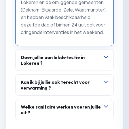
Lokeren en de omliggende gemeenten
(Daknam, Eksaarde, Zele, Waasmunster)
en hebben vaak beschikbaarheid
dezelfde dag of binnen 24 uur, ook voor
dringende interventies in het weekend.
Doen jullie aan lekdetectie in
Lokeren ?
Ja. Onze loodgieters sporen waterlekken
en badkamerlekken op met
Kan ik bij jullie ook terecht voor
verwarming ?
professioneel materiaal, zonder onnodig
breekwerk, en herstellen het lek meteen
Zeker. Naast sanitair werken wij met
waar mogelijk.
chauffagisten in Lokeren voor het
Welke sanitaire werken voeren jullie
uit ?
onderhoud, de herstelling en de
plaatsing van verwarmingsketels,
Onze loodgieters in Lokeren plaatsen en
inclusief depannage van verwarming in