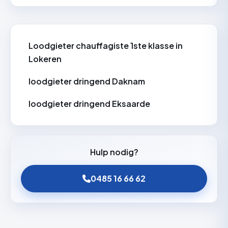
herstellen kranen, toiletten, badkamers
het weekend.
en leidingen, en staan in voor renovatie
van sanitair en het opsporen en
herstellen van lekken.
Loodgieter chauffagiste 1ste klasse in
Lokeren
loodgieter dringend Daknam
loodgieter dringend Eksaarde
Hulp nodig?
0485 16 66 62