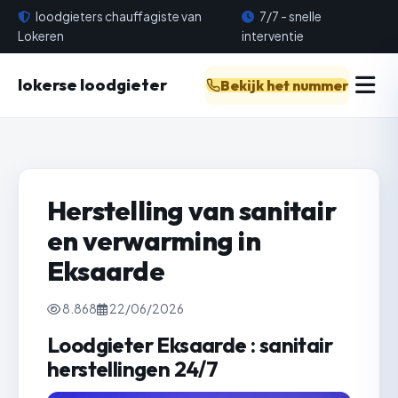
loodgieters chauffagiste van
7/7 - snelle
Lokeren
interventie
lokerse loodgieter
Bekijk het nummer
Herstelling van sanitair
en verwarming in
Eksaarde
8.868
22/06/2026
Loodgieter Eksaarde : sanitair
herstellingen 24/7