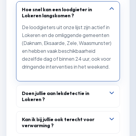
Hoe snel kan een loodgieter in
Lokeren langskomen ?
De loodgieters uit onze lijst zijn actief in
Lokeren en de omliggende gemeenten
(Daknam, Eksaarde, Zele, Waasmunster)
en hebben vaak beschikbaarheid
dezelfde dag of binnen 24 uur, ook voor
dringende interventies in het weekend.
Doen jullie aan lekdetectie in
Lokeren ?
Ja. Onze loodgieters sporen waterlekken
en badkamerlekken op met
Kan ik bij jullie ook terecht voor
verwarming ?
professioneel materiaal, zonder onnodig
breekwerk, en herstellen het lek meteen