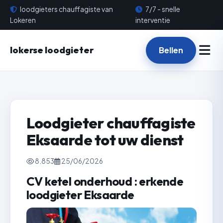
loodgieters chauffagiste van
7/7 - snelle
Lokeren
interventie
lokerse loodgieter
Bellen
Loodgieter chauffagiste
Eksaarde tot uw dienst
8.853
25/06/2026
CV ketel onderhoud : erkende
loodgieter Eksaarde