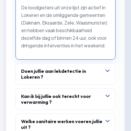
De loodgieters uit onze lijst zijn actief in
Lokeren en de omliggende gemeenten
(Daknam, Eksaarde, Zele, Waasmunster)
en hebben vaak beschikbaarheid
dezelfde dag of binnen 24 uur, ook voor
dringende interventies in het weekend.
Doen jullie aan lekdetectie in
Lokeren ?
Ja. Onze loodgieters sporen waterlekken
en badkamerlekken op met
Kan ik bij jullie ook terecht voor
verwarming ?
professioneel materiaal, zonder onnodig
breekwerk, en herstellen het lek meteen
Zeker. Naast sanitair werken wij met
waar mogelijk.
chauffagisten in Lokeren voor het
Welke sanitaire werken voeren jullie
uit ?
onderhoud, de herstelling en de